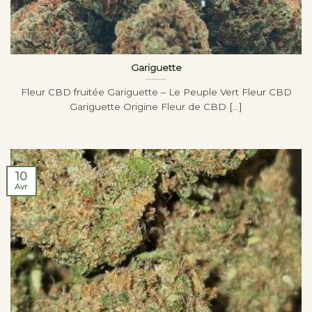
Gariguette
Fleur CBD fruitée Gariguette – Le Peuple Vert Fleur CBD
Gariguette Origine Fleur de CBD [...]
10
Avr