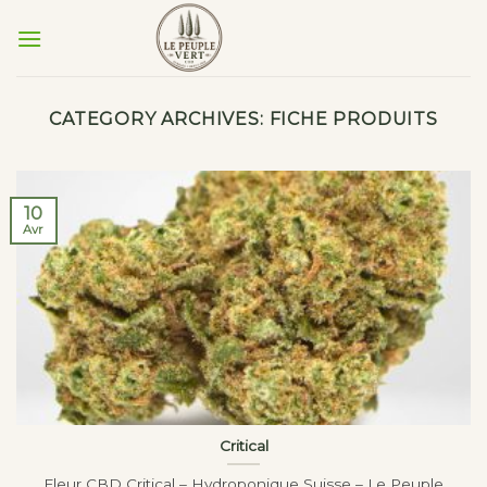
Skip
to
content
CATEGORY ARCHIVES:
FICHE PRODUITS
10
Avr
Critical
Fleur CBD Critical – Hydroponique Suisse – Le Peuple